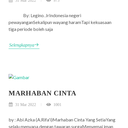
31 Mar 2022
973
By: Legino. JrIndonesia negeri
pewayanganSekalipun wayang haramTapi kekuasaan
tiga periode boleh saja
Selengkapnya
MARHABAN CINTA
31 Mar 2022
1001
by : Abi Azka (A.Rifa'i)Marhaban Cinta Yang SetiaYang
selalu menyapa dengan tawaran surgaMenyemai iman