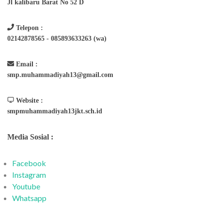
Jl kalibaru Barat No 52 D
Telepon :
02142878565 - 085893633263 (wa)
Email :
smp.muhammadiyah13@gmail.com
Website :
smpmuhammadiyah13jkt.sch.id
Media Sosial :
Facebook
Instagram
Youtube
Whatsapp