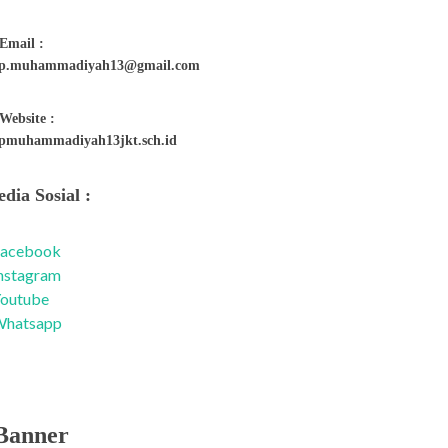
Email :
p.muhammadiyah13@gmail.com
Website :
pmuhammadiyah13jkt.sch.id
dia Sosial :
acebook
nstagram
outube
hatsapp
Banner