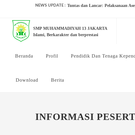
NEWS UPDATE :
Tuntas dan Lancar: Pelaksanaan Ase
Meriah dan Sehat: PCM Senen Gelar 
SMP MUHAMMADIYAH 13 JAKARTA
SEMARAK KEMERDEKAAN HUT RI
Islami, Berkarakter dan berprestasi
MPLS DAN FORTASI RAMAH TAHUN
WISUDA TAHFIDZ AL QURAN AN
Beranda
Profil
Pendidik Dan Tenaga Kepend
PENGECEKAN GOLONGAN DARAH
Download
Berita
OUTING CLASS SMP MUHAMMADI
MEMPERINGATI HARI KARTINI TA
PENILAIAN KINERJA KEPALA S
INFORMASI PESERT
MPLS & FORTASI 2026 SMP Muhamm