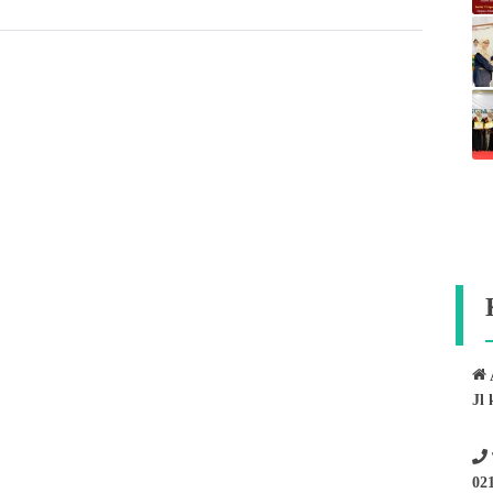
Jl 
02