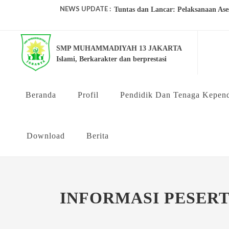
NEWS UPDATE :
Tuntas dan Lancar: Pelaksanaan Ase
Meriah dan Sehat: PCM Senen Gelar 
SMP MUHAMMADIYAH 13 JAKARTA
SEMARAK KEMERDEKAAN HUT RI
Islami, Berkarakter dan berprestasi
MPLS DAN FORTASI RAMAH TAHUN
WISUDA TAHFIDZ AL QURAN AN
Beranda
Profil
Pendidik Dan Tenaga Kepend
PENGECEKAN GOLONGAN DARAH
Download
Berita
OUTING CLASS SMP MUHAMMADI
MEMPERINGATI HARI KARTINI TA
PENILAIAN KINERJA KEPALA S
INFORMASI PESERT
MPLS & FORTASI 2026 SMP Muhamm