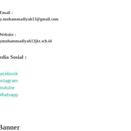
Email :
p.muhammadiyah13@gmail.com
Website :
pmuhammadiyah13jkt.sch.id
dia Sosial :
acebook
nstagram
outube
hatsapp
Banner