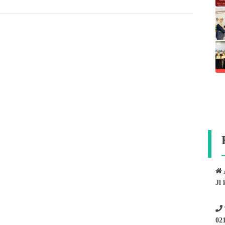
Jl 
02