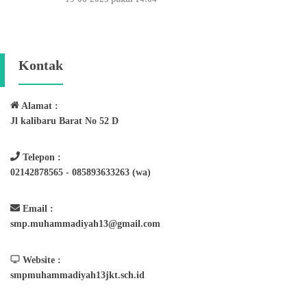
Kontak
Alamat :
Jl kalibaru Barat No 52 D
Telepon :
02142878565 - 085893633263 (wa)
Email :
smp.muhammadiyah13@gmail.com
Website :
smpmuhammadiyah13jkt.sch.id